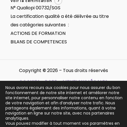
Voir la certification
N° Qualiopi 00732/SGS
La certification qualité a été délivrée au titre
des catégories suivantes :
ACTIONS DE FORMATION
BILANS DE COMPETENCES
Copyright
©
2026
– Tous droits réservés
COOKIES – RGPD – MENTIONS LÉGALES
Nous avons recours aux cookies pour nous assurer du bon
Politique de gestion des cookies
fonctionnement de notre site internet et améliorer notre
site internet, pour personnaliser notre contenu en fonction
Politique de protection de la vie privée
de votre navigation et afin d’analyser notre trafic. Nous
Mentions légales
partageons également des informations, quant à votre
navigation en ligne sur notre site, avec nos partenaires
analytiques.
Vous pouvez modifier à tout moment vos paramètres en