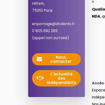
?
Hôtels,
Qualio
75010 Paris
NDA
, 
enportage@dtalents.fr
0 805 692 285
(appel non surtaxé)
Nous
contacter
L'actualité
des
indépendants
Accès 
Espace
indépe
Nos é