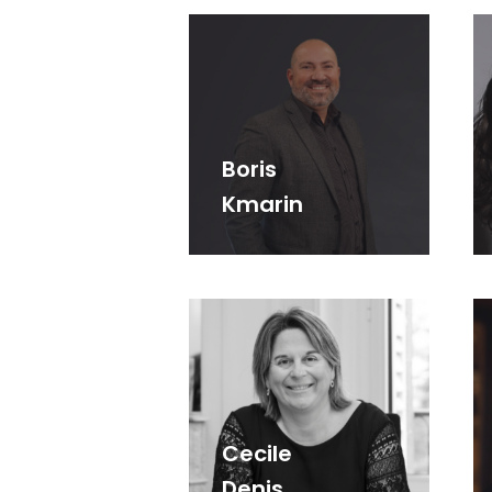
Boris
Kmarin
Cecile
Denis