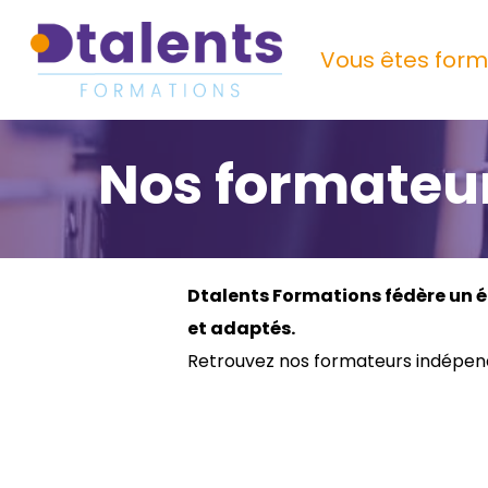
Skip
to
Vous êtes form
main
content
Nos formateu
Dtalents Formations fédère un 
et adaptés.
Retrouvez nos formateurs indépend